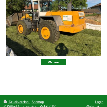
Walzen
Druckversion
|
Sitemap
Login
© Kötterl Agrarservice | Mobil: 0151
Webansicht