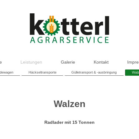
e
Leistungen
Galerie
Kontakt
Impr
dewagen
Häckseltransporte
Gülletransport & -ausbringung
Wal
Walzen
Radlader mit 15 Tonnen